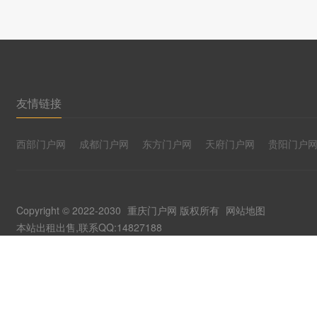
友情链接
西部门户网
成都门户网
东方门户网
天府门户网
贵阳门户
Copyright © 2022-2030
重庆门户网
版权所有
网站地图
本站出租出售,联系QQ:14827188