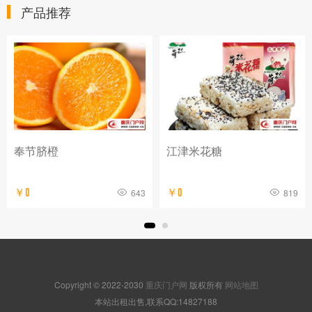
产品推荐
江津米花糖
涪陵榨菜
3
￥0
819
￥0
955
Copyright © 2022-2030
重庆门户网
版权所有
网站地图
本站出租出售,联系QQ:14827188